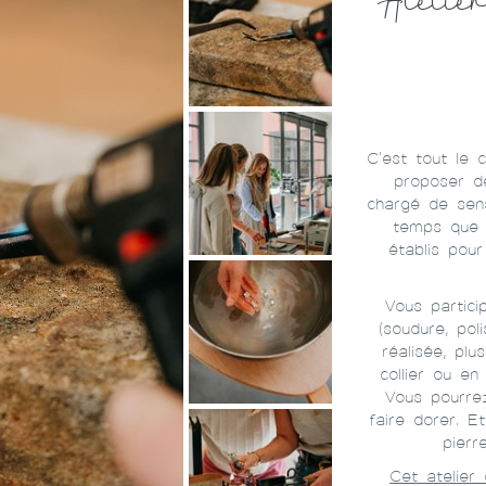
Atelier
C'est tout le 
proposer d
chargé de sens
temps que 
établis pour
Vous partici
(soudure, pol
réalisée, plu
collier ou en
Vous pourrez
faire dorer. E
pierr
Cet atelier