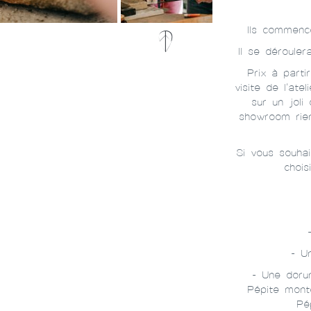
Ils commenc
Il se déroule
Prix à part
visite de l’at
sur un joli
showroom rien
Si vous souhai
chois
- U
- Une dorur
Pépite mont
Pé