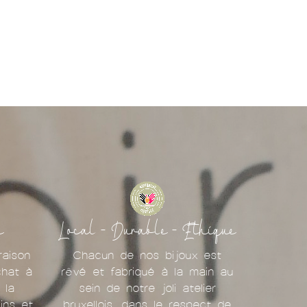
e
Local - Durable - Ethique
raison
Chacun de nos bijoux est
chat à
rêvé et fabriqué à la main au
 la
sein de notre joli atelier
ins et
bruxellois, dans le respect de