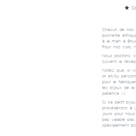
So
Chacun de nos pe
pochette éthique
à la main à Brux
Pour nos colis, 
Nous postons vo
suivent la réce
Notez que, si v
or et/ou person
pour le fabriqu
les bijoux de la
patience :-)
Si ce petit bij
procéderons à 
jours pour nous 
pas valable pas
spécialement po