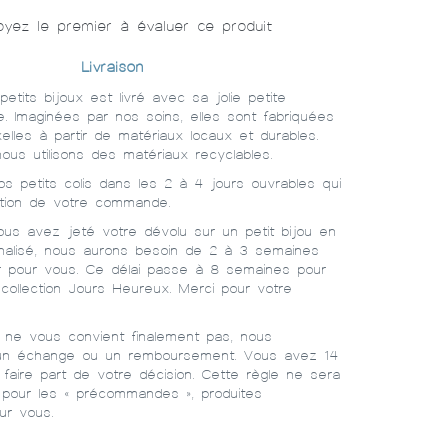
yez le premier à évaluer ce produit
Livraison
tits bijoux est livré avec sa jolie petite
. Imaginées par nos soins, elles sont fabriquées
elles à partir de matériaux locaux et durables.
nous utilisons des matériaux recyclables.
s petits colis dans les 2 à 4 jours ouvrables qui
ption de votre commande.
ous avez jeté votre dévolu sur un petit bijou en
nalisé, nous aurons besoin de 2 à 3 semaines
er pour vous. Ce délai passe à 8 semaines pour
 collection Jours Heureux. Merci pour votre
ou ne vous convient finalement pas, nous
un échange ou un remboursement. Vous avez 14
faire part de votre décision. Cette règle ne sera
 pour les « précommandes », produites
ur vous.