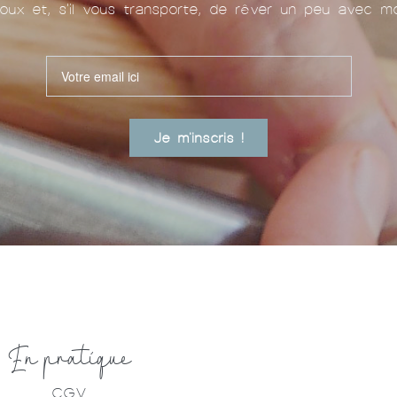
oux et, s'il vous transporte, de rêver un peu avec mo
Je m'inscris !
En pratique
CGV