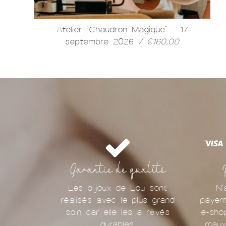
Atelier "Chaudron Magique" - 17
septembre 2026
/ €160,00
Garantie de qualité
Les bijoux de Lou sont
N'
réalisés avec le plus grand
payem
soin car elle les a rêvés
e-sho
durables.
mauv