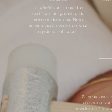
Ils bénéficient tous d'un
certificat de garantie, de
minimum deux ans. Notre
service après-vente se veut
rapide et efficace.
Si vous avez e
prochaine ven
newsletter: 'L'act