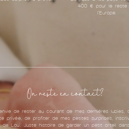
400 € pour le reste
l'Europe.
On reste en contact?
nvie de rester au courant de mes dernières lubies, 
te privée, de profiter de mes petites surprises, inscr
u de Lou'. Juste histoire de garder un petit orteil da