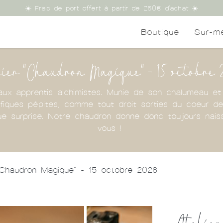
☀️ Frais de port offert à partir de 250€ d'achat ☀️
Boutique
Sur-m
ier "Chaudron Magique" - 15 octobre
it aux apprentis alchimistes. Munie de son chalumeau 
iques pépites, comme tout droit sorties du coeur de l
que surprise. Notre chaudron donne donc toujours na
vous !
 "Chaudron Magique" - 15 octobre 2026