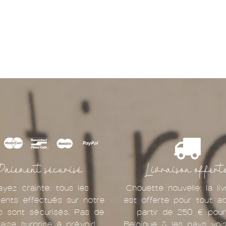
Paiement sécurisé
Livraison offert
ayez crainte: tous les
Chouette nouvelle: la liv
ents effectués sur notre
est offerte pour tout a
p sont sécurisés. Pas de
partir de 250 € pour
aise surprise à prévoir!
Belgique & les pays vois