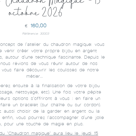
 "Chaudron Magique" - 15
octobre 2026
160,00
€
Référence: 30003
concept de l'atelier du chaudron magique: vous
e venir créer votre propre bijou en argent
, autour d'une technique fascinante. Depuis le
nous rêvions de vous réunir autour de nos
 vous faire découvrir les coulisses de notre
métier...
perez ensuite à la finalisation de votre bijou
issage, nettoyage, etc). Une fois votre pépite
sieurs options s’offriront à vous : en faire un
 faire un bracelet (sur chaîne ou sur cordon).
 aussi choisir de la garder en argent ou la
t enfin, vous pourrez l'accompagner d’une jolie
e, pour une touche de magie en plus.
 du "Chaudron magique" aura lieu le jeudi 15