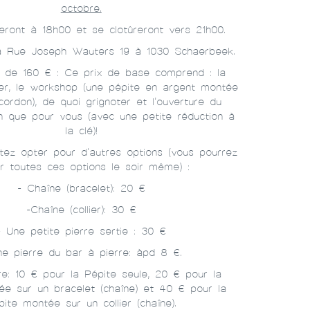
octobre.
eront à 18h00 et se clotûreront vers 21h00.
ra Rue Joseph Wauters 19 à 1030 Schaerbeek.
ir de 160 € : Ce prix de base comprend : la
elier, le workshop (une pépite en argent montée
 cordon), de quoi grignoter et l’ouverture du
 que pour vous (avec une petite réduction à
la clé)!
tez opter pour d'autres options (vous pourrez
ir toutes ces options le soir même) :
- Chaîne (bracelet): 20 €
-Chaîne (collier): 30 €
- Une petite pierre sertie : 30 €
ne pierre du bar à pierre: àpd 8 €.
e: 10 € pour la Pépite seule, 20 € pour la
ée sur un bracelet (chaîne) et 40 € pour la
pite montée sur un collier (chaîne).