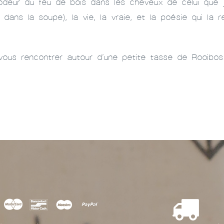
deur du feu de bois dans les cheveux de celui que j'
t dans la soupe), la vie, la vraie, et la poésie qui la r
vous rencontrer autour d’une petite tasse de Rooibos