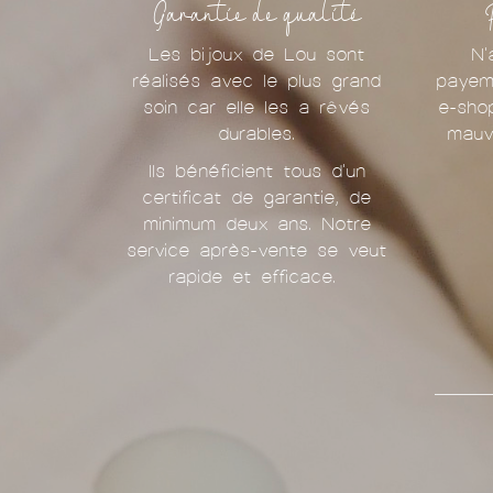
Garantie de qualité
Les bijoux de Lou sont
N'
réalisés avec le plus grand
payem
soin car elle les a rêvés
e-sho
durables.
mauv
Ils bénéficient tous d'un
certificat de garantie, de
minimum deux ans. Notre
service après-vente se veut
rapide et efficace.