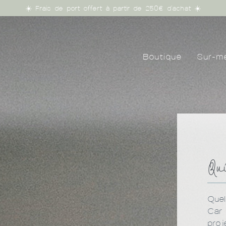
☀️ Frais de port offert à partir de 250€ d'achat ☀️
Boutique
Sur-m
Qui
Quel
Car 
proj