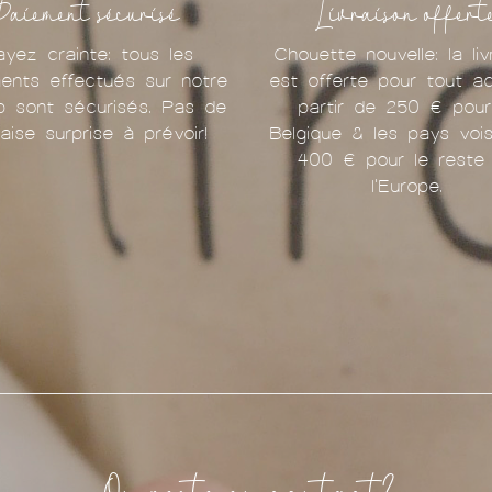
Paiement sécurisé
Livraison offert
ayez crainte: tous les
Chouette nouvelle: la liv
ents effectués sur notre
est offerte pour tout a
p sont sécurisés. Pas de
partir de 250 € pour
aise surprise à prévoir!
Belgique & les pays vois
400 € pour le reste
l'Europe.