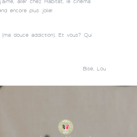
aime, aller chez Habitat, le cinéma
end encore plus jolie!
 (ma douce addiction). Et vous? Qui
Bise, Lou