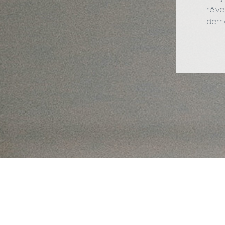
rêve
derr