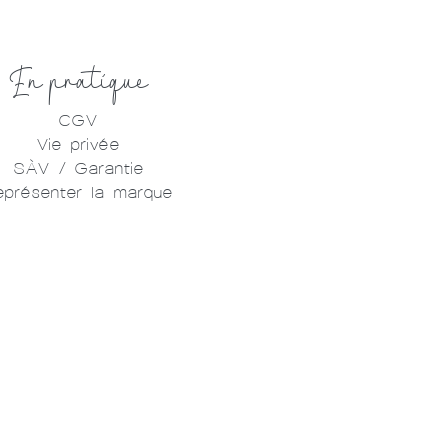
En pratique
CGV
Vie privée
SÀV / Garantie
eprésenter la marque