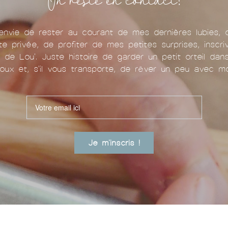
On reste en contact?
nvie de rester au courant de mes dernières lubies, 
te privée, de profiter de mes petites surprises, inscr
u de Lou'. Juste histoire de garder un petit orteil da
oux et, s'il vous transporte, de rêver un peu avec mo
Je m'inscris !