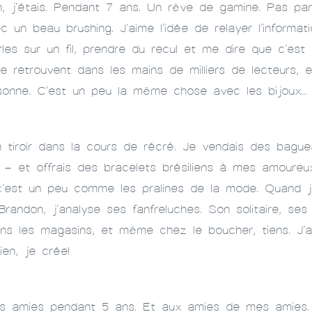
nfin, j'étais. Pendant 7 ans. Un rêve de gamine. Pas p
 un beau brushing. J’aime l’idée de relayer l’informat
s sur un fil, prendre du recul et me dire que c’est j
se retrouvent dans les mains de milliers de lecteurs, 
issonne. C’est un peu la même chose avec les bijoux…
 tiroir dans la cours de récré. Je vendais des bague
 – et offrais des bracelets brésiliens à mes amoureux
c’est un peu comme les pralines de la mode. Quand je
andon, j’analyse ses fanfreluches. Son solitaire, ses
ans les magasins, et même chez le boucher, tiens. J’
ien, je crée!
s amies pendant 5 ans. Et aux amies de mes amies. En