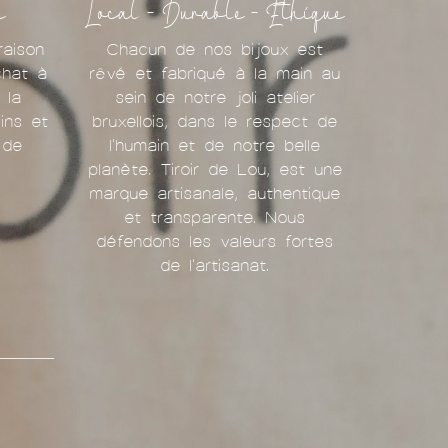
e
Local - Durable - Ethique
raison
Chacun de nos bijoux est
chat à
rêvé et fabriqué à la main au
 la
sein de notre joli atelier
ins et
bruxellois, dans le respect de
 de
l'humain et de notre belle
planète. Tiroir de Lou, est une
marque artisanale, authentique
et transparente. Nous
défendons les valeurs fortes
de l'artisanat.