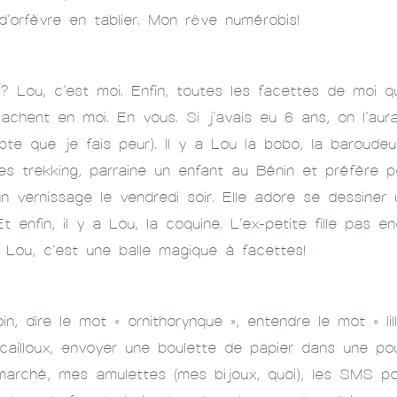
d’orfèvre en tablier. Mon rêve numérobis!
Lou, c’est moi. Enfin, toutes les facettes de moi que 
achent en moi. En vous. Si j’avais eu 6 ans, on l’aura
te que je fais peur). Il y a Lou la bobo, la baroudeu
ses trekking, parraine un enfant au Bénin et préfère 
n vernissage le vendredi soir. Elle adore se dessiner
 enfin, il y a Lou, la coquine. L’ex-petite fille pas 
Lou, c’est une balle magique à facettes!
oin, dire le mot « ornithorynque », entendre le mot « li
cailloux, envoyer une boulette de papier dans une poub
ché, mes amulettes (mes bijoux, quoi), les SMS pour 