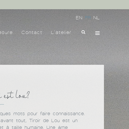
EN
FR
NL
esure
Contact
L'atelier
 est lou?
ques mots pour faire connaissance.
avant tout, Tiroir de Lou est un
et à taille humaine. Une âme