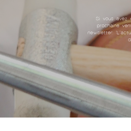
Si vous avez e
prochaine ven
newsletter: 'L'act
d