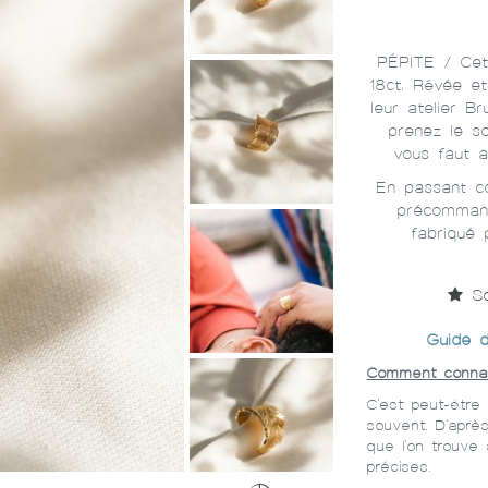
PÉPITE / Cet
18ct. Rêvée e
leur atelier Br
prenez le so
vous faut 
En passant co
précommand
fabriqué 
So
Guide d
Comment connaît
C'est peut-être
souvent. D'aprè
que l'on trouve
précises.