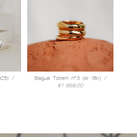
 925)
/
Bague Totem n°3 (or 18k)
/
Bagu
€1 668,00