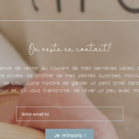
On reste en contact?
nvie de rester au courant de mes dernières lubies, 
te privée, de profiter de mes petites surprises, inscr
u de Lou'. Juste histoire de garder un petit orteil da
oux et, s'il vous transporte, de rêver un peu avec mo
Je m'inscris !