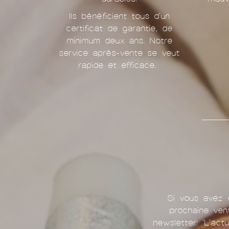
Ils bénéficient tous d'un
certificat de garantie, de
minimum deux ans. Notre
service après-vente se veut
rapide et efficace.
Si vous avez e
prochaine ven
newsletter: 'L'act