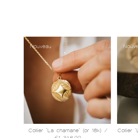
Nouveau
Nouv
925)
/
Collier "La chamane" (or 18k)
/
Collier
€1 348,00