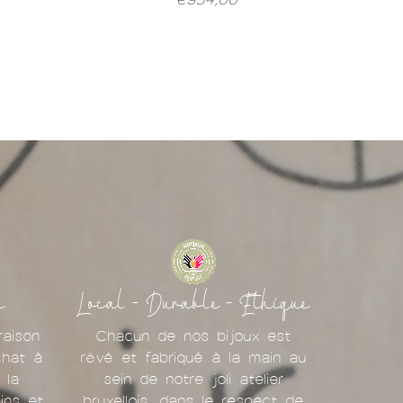
e
Local - Durable - Ethique
raison
Chacun de nos bijoux est
chat à
rêvé et fabriqué à la main au
 la
sein de notre joli atelier
ins et
bruxellois, dans le respect de