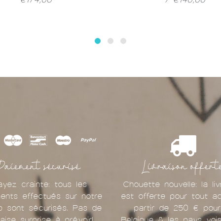
Paiement sécurisé
Livraison offert
ayez crainte: tous les
Chouette nouvelle: la liv
ents effectués sur notre
est offerte pour tout a
p sont sécurisés. Pas de
partir de 250 € pour
aise surprise à prévoir!
Belgique & les pays vois