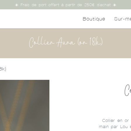
☀️ Frais de port offert à partir de 250€ d'achat ☀️
Boutique
Sur-m
Collier Aura (or 18k)
8k)
C
Collier en or
main par Lou e