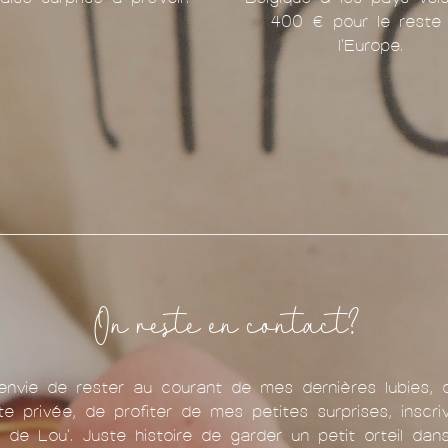
400 € pour le reste
l'Europe.
On reste en contact?
nvie de rester au courant de mes dernières lubies, 
te privée, de profiter de mes petites surprises, inscr
u de Lou'. Juste histoire de garder un petit orteil da