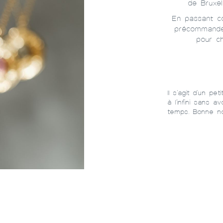
de Bruxel
En passant co
précommande.
pour c
Il s'agit d'un p
à l'infini sans 
temps. Bonne no