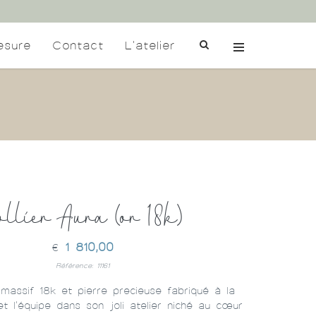
esure
Contact
L'atelier
ollier Aura (or 18k)
1 810,00
€
Référence: 11161
 massif 18k et pierre precieuse fabriqué à la
t l'équipe dans son joli atelier niché au cœur