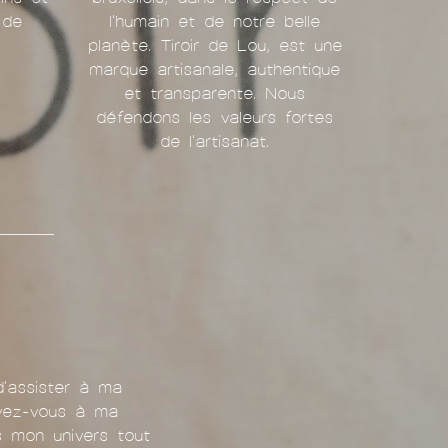
 de
l'humain et de notre belle
planète. Tiroir de Lou, est une
marque artisanale, authentique
et transparente. Nous
défendons les valeurs fortes
de l'artisanat.
d'assister à ma
ivez-vous à ma
ns mon univers tout