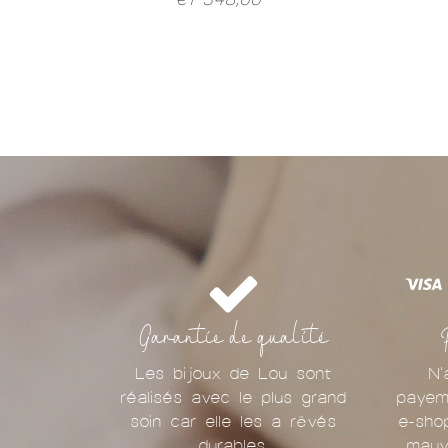
Garantie de qualité
Les bijoux de Lou sont
N'
réalisés avec le plus grand
payem
soin car elle les a rêvés
e-sho
durables.
mauv