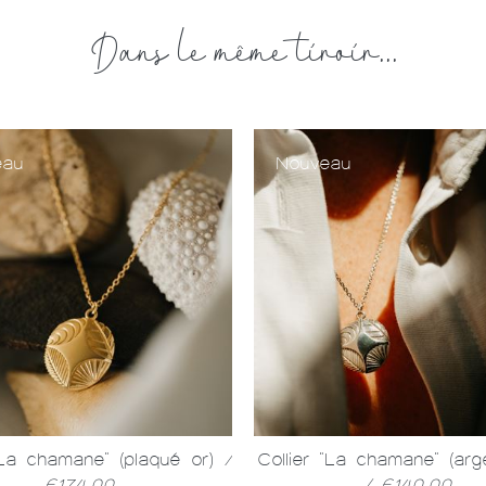
Dans le même tiroir...
eau
Nouveau
 "La chamane" (plaqué or)
/
Collier "La chamane" (arg
€174,00
/ €140,00