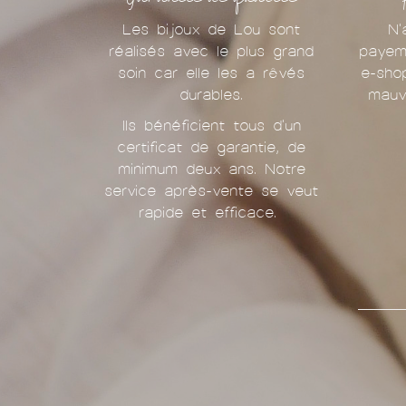
Les bijoux de Lou sont
N'
réalisés avec le plus grand
payem
soin car elle les a rêvés
e-sho
durables.
mauv
Ils bénéficient tous d'un
certificat de garantie, de
minimum deux ans. Notre
service après-vente se veut
rapide et efficace.