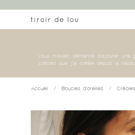
Vous m'aviez demandé d'ajouter une gr
créoles que j'ai créée depuis la naiss
Accueil
/
Boucles d'oreilles
/
Créoles