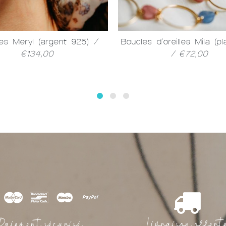
es Meryl (argent 925)
/
Boucles d'oreilles Mila (p
€134,00
/ €72,00
Paiement sécurisé
Livraison offert