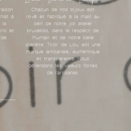
raison
Chacun de nos bijoux est
chat à
rêvé et fabriqué à la main au
 la
sein de notre joli atelier
ins et
bruxellois, dans le respect de
 de
l'humain et de notre belle
planète. Tiroir de Lou, est une
marque artisanale, authentique
et transparente. Nous
défendons les valeurs fortes
de l'artisanat.