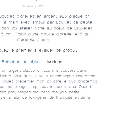
Référence: 11077
oucles d'oreilles en argent 925 plaqué or
à la main avec amour par Lou (et sa petite
 son joli atelier niché au cœur de Bruxelles.
5 cm. Poids d'une boucle d'oreille: 4,15 gr.
Garantie 2 ans.
yez le premier à évaluer ce produit
Entretien du bijou
Livraison
u en argent plaqué or. Lou m'a couvert d'une
fisante pour que je vous accompagne longtemps.
s voulez préserver mon joli doré le plus longtemps
z de me plonger trop souvent dans l'eau. Quand
ez pas, rangez-moi dans ma jolie petite
re: à l'abri de l'oxygène, de l'humidité et de la