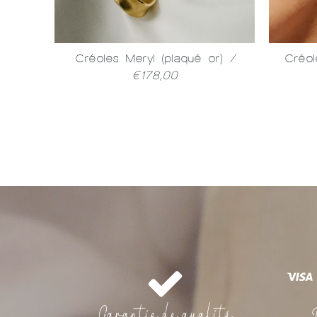
 or)
/
Créoles Meryl (plaqué or)
/
Créol
€178,00
Garantie de qualité