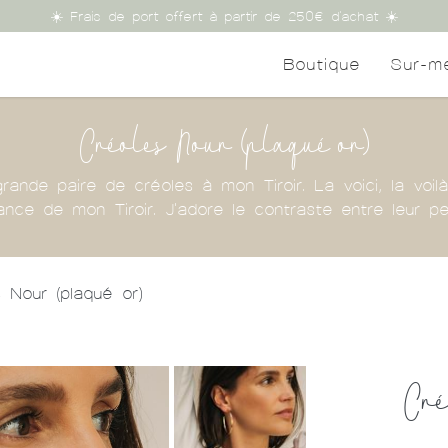
☀️ Frais de port offert à partir de 250€ d'achat ☀️
Boutique
Sur-m
Créoles Nour (plaqué or)
ande paire de créoles à mon Tiroir. La voici, la voil
ance de mon Tiroir. J'adore le contraste entre leur pet
 Nour (plaqué or)
Cré