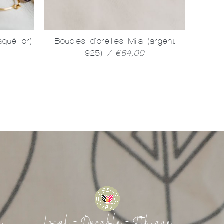
laqué or)
Boucles d'oreilles Mila (argent
Bou
925)
/ €64,00
ét
e
Local - Durable - Ethique