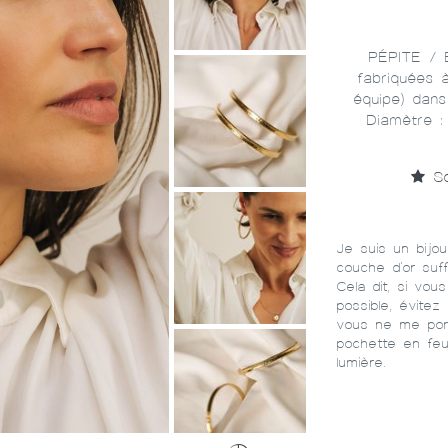
PÉPITE / B
fabriquées 
équipe) dans
Diamètre : 
So
Je suis un bijo
couche d'or suf
Cela dit, si vou
possible, évite
vous ne me port
pochette en feut
lumière.