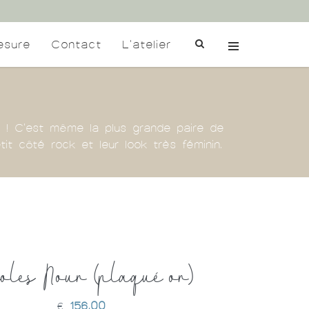
esure
Contact
L'atelier
à ! C'est même la plus grande paire de
it côté rock et leur look très féminin.
oles Nour (plaqué or)
156,00
€