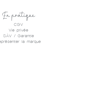
En pratique
CGV
Vie privée
SÀV / Garantie
eprésenter la marque