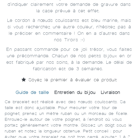
d'indiquer clairement votre demande de gravure dans
la case prévue à cet effet.
Le cordon à nœuds coulissants est bleu marine, mais
si vous recherchez une autre couleur, n'hésitez pas à
le préciser en commentaire ! On en a d'autres dans
nos Tiroirs :-)
En passant commande pour ce joli trésor, vous faites
une précommande. Chacun de nos petits bijoux en or
est fabriqué par nos soins, à la demande. Le délai de
fabrication est de 3 semaines.
Soyez le premier à évaluer ce produit
Guide de taille
Entretien du bijou
Livraison
Ce bracelet est réalisé avec des nœuds coulissants. Sa
taille est donc ajustable. Pour mesurer votre tour de
poignet, prenez un mètre ruban ou un morceau de ficelle.
Enroulez-le autour de votre poignet, à l’endroit où vous
portez généralement votre montre. Glissez un doigt sous le
ruban et notez la longueur obtenue. Petit conseil : pour
éviter que votre bracelet ne soit trop serré, ajoutez 1 à 2