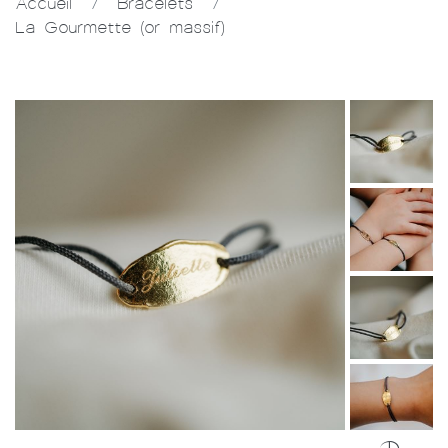
Accueil
/
Bracelets
/
La Gourmette (or massif)