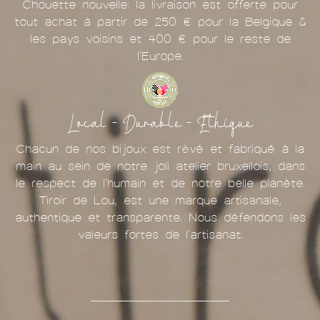
Chouette nouvelle: la livraison est offerte pour
tout achat à partir de 250 € pour la Belgique &
les pays voisins et 400 € pour le reste de
l'Europe.
Local - Durable - Ethique
Chacun de nos bijoux est rêvé et fabriqué à la
main au sein de notre joli atelier bruxellois, dans
le respect de l'humain et de notre belle planète.
Tiroir de Lou, est une marque artisanale,
authentique et transparente. Nous défendons les
valeurs fortes de l'artisanat.