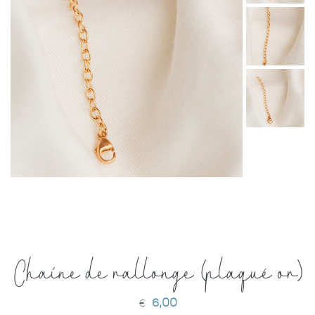
Chaine de rallonge (plaqué or)
6,00
€