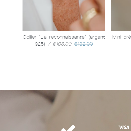
é or)
/
Collier "La reconnaissante" (argent
Mini cr
925)
/ €106,00
€132,00