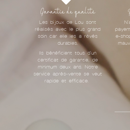
Garantie de qualité
Les bijoux de Lou sont
N'
réalisés avec le plus grand
payem
soin car elle les a rêvés
e-sho
durables.
mauv
Ils bénéficient tous d'un
certificat de garantie, de
minimum deux ans. Notre
service après-vente se veut
rapide et efficace.