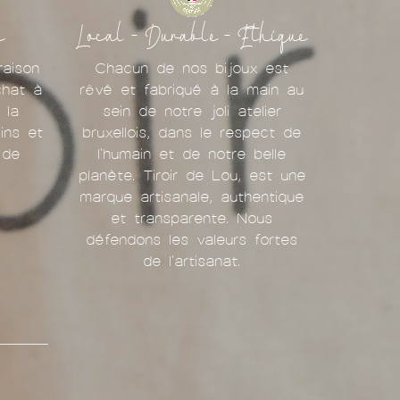
e
Local - Durable - Ethique
raison
Chacun de nos bijoux est
chat à
rêvé et fabriqué à la main au
 la
sein de notre joli atelier
ins et
bruxellois, dans le respect de
 de
l'humain et de notre belle
planète. Tiroir de Lou, est une
marque artisanale, authentique
et transparente. Nous
défendons les valeurs fortes
de l'artisanat.