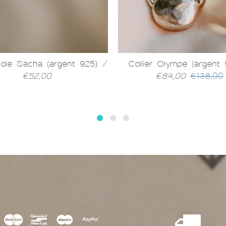
éole Sacha (argent 925)
/
Collier Olympe (argent
€52,00
€84,00
€138,00