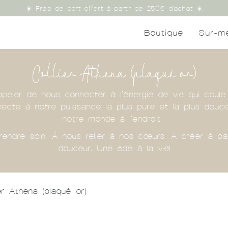
☀️ Frais de port offert à partir de 250€ d'achat ☀️
Boutique
Sur-m
Collier Athena (plaqué or)
peler de nous connecter à l'énergie de vie qui coule
ecte à notre puissance la plus pure et la plus douce. 
notre monde à l'endroit.
rendre soin. À nous relier à nos cœurs. A créer à pa
douceur. Une ôde à la vie!
ier Athena (plaqué or)