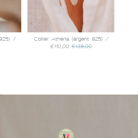
 925)
/
Collier Athena (argent 925)
/
Bag
€110,00
€138,00