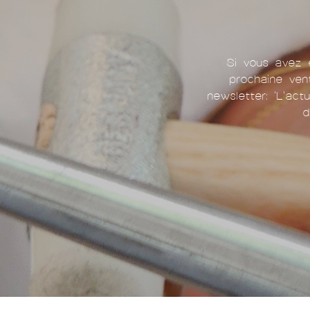
Si vous avez e
prochaine ven
newsletter: 'L'act
d