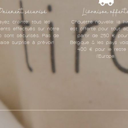
Paiement sécurisé
Livraison offert
ayez crainte: tous les
Chouette nouvelle: la liv
ents effectués sur notre
est offerte pour tout a
p sont sécurisés. Pas de
partir de 250 € pour
aise surprise à prévoir!
Belgique & les pays vois
400 € pour le reste
l'Europe.