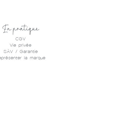
En pratique
CGV
Vie privée
SÀV / Garantie
eprésenter la marque