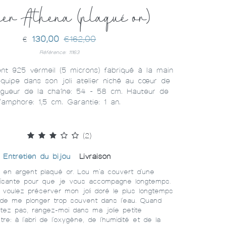
ier Athena (plaqué or)
130,00
€162,00
€
Référence: 11163
ent 925 vermeil (5 microns) fabriqué à la main
équipe dans son joli atelier niché au cœur de
ongueur de la chaîne: 54 - 58 cm. Hauteur de
l'amphore: 1,5 cm. Garantie: 1 an.
(2)
Entretien du bijou
Livraison
u en argent plaqué or. Lou m'a couvert d'une
fisante pour que je vous accompagne longtemps.
s voulez préserver mon joli doré le plus longtemps
z de me plonger trop souvent dans l'eau. Quand
ez pas, rangez-moi dans ma jolie petite
re: à l'abri de l'oxygène, de l'humidité et de la