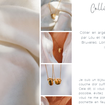
Coll
Collier en arg
par Lou et l'
Bruxelles. L
Je suis un bijo
couche d'or suf
Cela dit, si vou
possible, évite
vous ne me port
pochette en feut