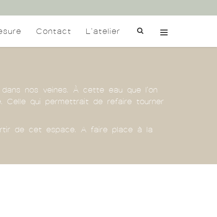
esure
Contact
L'atelier
 dans nos veines. À cette eau que l'on
Celle qui permettrait de refaire tourner
rtir de cet espace. A faire place à la