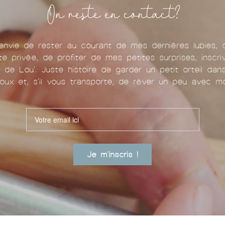
On reste en contact?
nvie de rester au courant de mes dernières lubies, 
te privée, de profiter de mes petites surprises, inscr
u de Lou'. Juste histoire de garder un petit orteil da
oux et, s'il vous transporte, de rêver un peu avec mo
Je m'inscris !