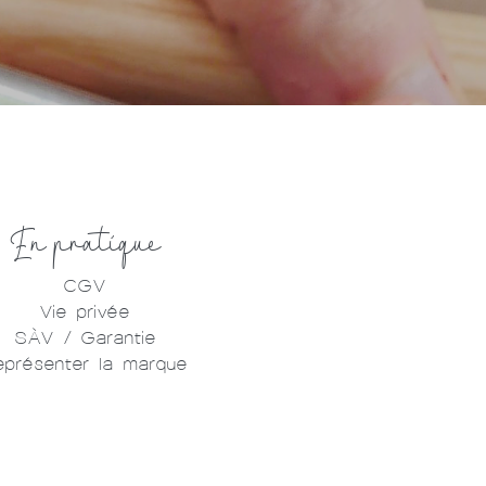
En pratique
CGV
Vie privée
SÀV / Garantie
eprésenter la marque