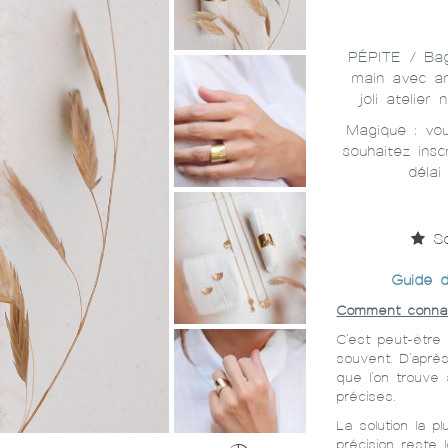
PÉPITE / Bag
main avec am
joli atelier
Magique : vou
souhaitez ins
délai
So
Guide d
Comment connaît
C'est peut-être
souvent. D'aprè
que l'on trouve
précises.
La solution la 
précision reste l