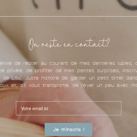
On reste en contact?
nvie de rester au courant de mes dernières lubies, 
te privée, de profiter de mes petites surprises, inscr
u de Lou'. Juste histoire de garder un petit orteil da
oux et, s'il vous transporte, de rêver un peu avec mo
Je m'inscris !