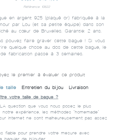
Référence: 10622
ue en argent 925 (plaqué or) fabriquée à la
our par Lou (et sa petite équipe) dans son
 niché au cœur de Bruxelles. Garantie: 2 ans.
s pouvez faire graver cette bague ! Si vous
crire quelque chose au dos de cette bague, le
 de fabrication passe à 3 semaines.
yez le premier à évaluer ce produit
e taille
Entretien du bijou
Livraison
re votre taille de bague ?
 LA question que vous nous posez le plus
s notre expérience, les méthodes "homemade"
 sur internet ne sont malheureusement pas assez
plus fiable pour prendre votre mesure avec
e baguier de bijoutier.