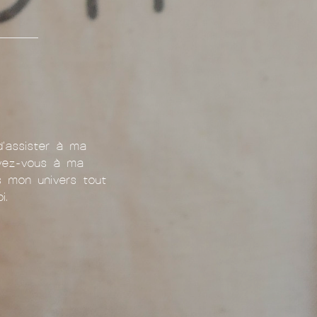
d'assister à ma
ivez-vous à ma
ns mon univers tout
i.