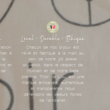
e
Local - Durable - Ethique
raison
Chacun de nos bijoux est
chat à
rêvé et fabriqué à la main au
 la
sein de notre joli atelier
ins et
bruxellois, dans le respect de
 de
l'humain et de notre belle
planète. Tiroir de Lou, est une
marque artisanale, authentique
et transparente. Nous
défendons les valeurs fortes
de l'artisanat.