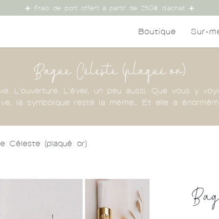
☀️ Frais de port offert à partir de 250€ d'achat ☀️
Boutique
Sur-m
Bague Céleste (plaqué or)
 vie. L'ouverture. L'éveil, un peu aussi. Que vous y voyi
lève, la symbolique reste la même... Et elle a énormé
e Céleste (plaqué or)
Bagu