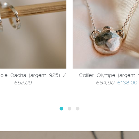
éole Sacha (argent 925)
/
Collier Olympe (argent
€52,00
€84,00
€138,00