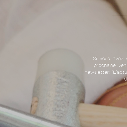
Si vous avez e
prochaine ven
newsletter: 'L'act
d