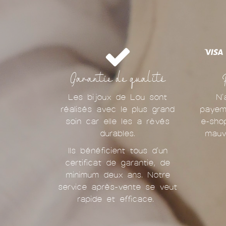
Garantie de qualité
Les bijoux de Lou sont
N'
réalisés avec le plus grand
payem
soin car elle les a rêvés
e-sho
durables.
mauv
Ils bénéficient tous d'un
certificat de garantie, de
minimum deux ans. Notre
service après-vente se veut
rapide et efficace.