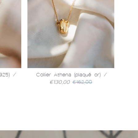
 925)
/
Collier Athena (plaqué or)
/
Coll
€130,00
€162,00