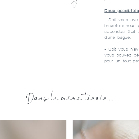
Deux possibilités
- Soit vous avez
bruxellois: nou
secondes. Soit d
d'une bague.
- Soit vous n'av
vous pouvez dès
pour un tout pet
Dans le même tiroir...