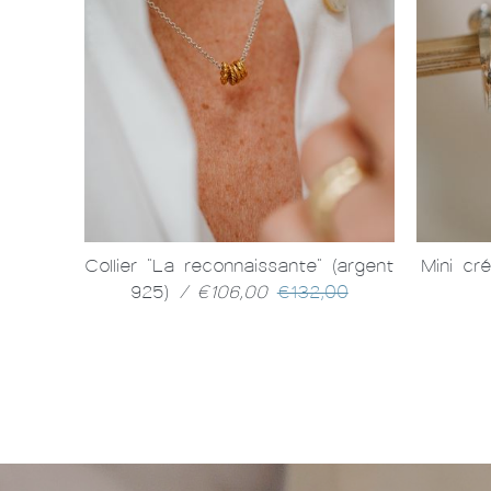
nt)
/
Collier "La reconnaissante" (argent
Mini cr
925)
/ €106,00
€132,00