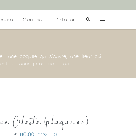
esure
Contact
L'atelier
ez une coquille qui s'ouvre, une fleur qui
ment de sens pour moi!" Lou
e Céleste (plaqué or)
80,00
€134,00
€