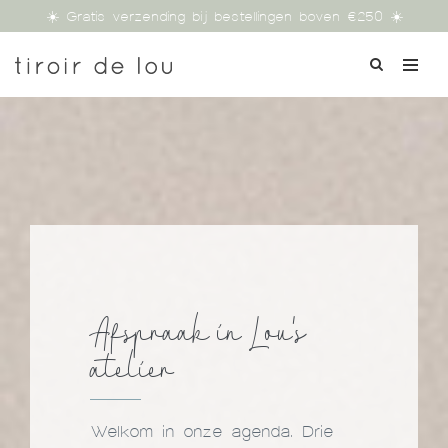
☀️ Gratis verzending bij bestellingen boven €250 ☀️
Afspraak in Lou's
atelier
Welkom in onze agenda. Drie