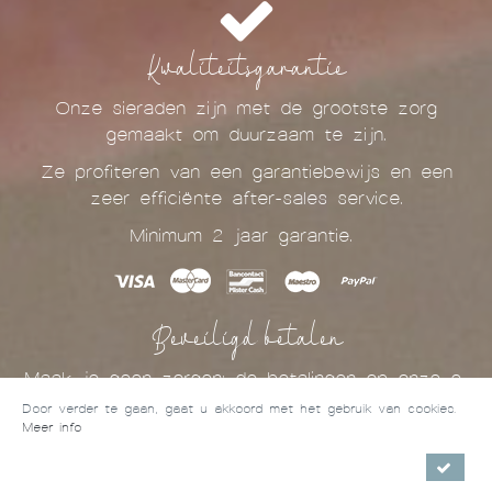
Kwaliteitsgarantie
Onze sieraden zijn met de grootste zorg
gemaakt om duurzaam te zijn.
Ze profiteren van een garantiebewijs en een
zeer efficiënte after-sales service.
Minimum 2 jaar garantie.
Beveiligd betalen
Maak je geen zorgen: de betalingen op onze e-
shop zijn volledig beveiligd!
Door verder te gaan, gaat u akkoord met het gebruik van cookies.
Meer info