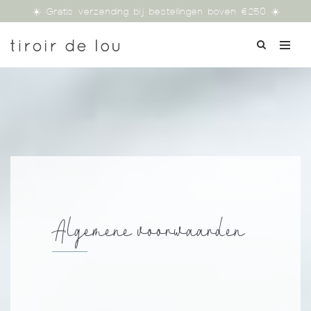
☀️ Gratis verzending bij bestellingen boven €250 ☀️
Algemene voorwaarden