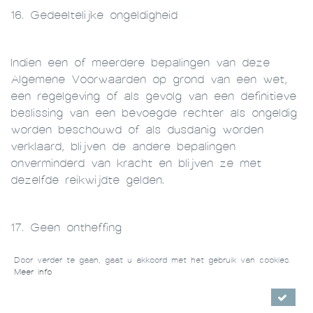
16. Gedeeltelijke ongeldigheid
Indien een of meerdere bepalingen van deze
Algemene Voorwaarden op grond van een wet,
een regelgeving of als gevolg van een definitieve
beslissing van een bevoegde rechter als ongeldig
worden beschouwd of als dusdanig worden
verklaard, blijven de andere bepalingen
onverminderd van kracht en blijven ze met
dezelfde reikwijdte gelden.
17. Geen ontheffing
Door verder te gaan, gaat u akkoord met het gebruik van cookies.
Meer info
Het feit dat een van beide partijen zich niet
beroept op een schending door de andere partij
van een van de verplichtingen genoemd in de