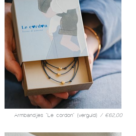
Armbandjes "Le cordon" (verguld)
/ €62,00