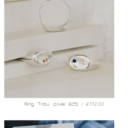
Ring "Tribu" (zilver 925)
/ €172,00