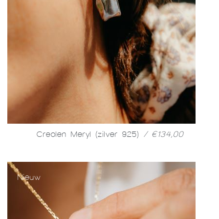
Creolen Meryl (zilver 925)
/ €134,00
Nieuw