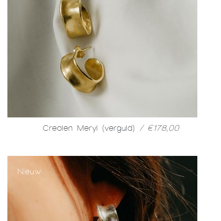
Creolen Meryl (verguld)
/ €178,00
Nieuw