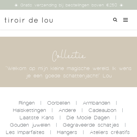
☀️ Gratis verzending bij bestellingen boven €250 ☀️
Collectie
"Welkom op mijn kleine magische wereld. Ik wens
je een goede schattenjacht!" Lou
Ringen
|
Oorbellen
|
Armbanden
|
Halskettingen
|
Andere
|
Cadeaubon
|
Laatste Kans
|
Die Mooie Dagen
|
Gouden juwelen
|
Gegraveerde schatjes
|
Les Imparfaites
|
Hangers
|
Ateliers créatifs