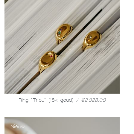
Ring "Tribu" (18k goud)
/ €2.028,00
Nieuw