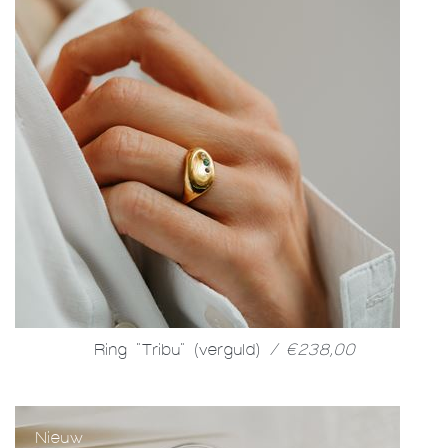
Ring "Tribu" (verguld)
/ €238,00
Nieuw