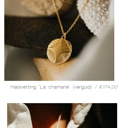
Halsketting "La chamane" (verguld)
/ €174,00
Nieuw