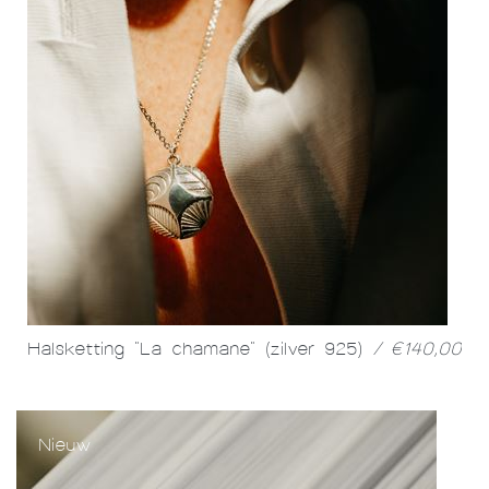
Halsketting "La chamane" (zilver 925)
/ €140,00
Nieuw