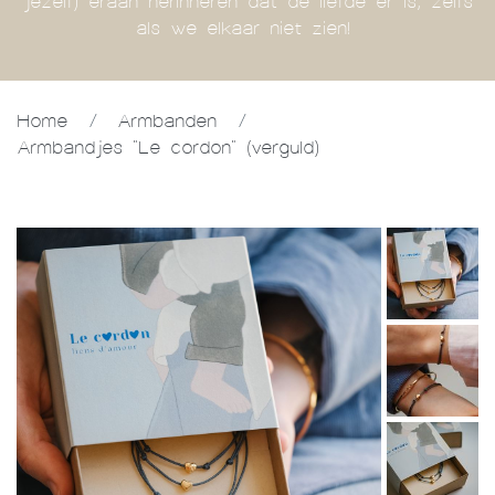
jezelf) eraan herinneren dat de liefde er is, zelfs
als we elkaar niet zien!
Home
/
Armbanden
/
Armbandjes "Le cordon" (verguld)