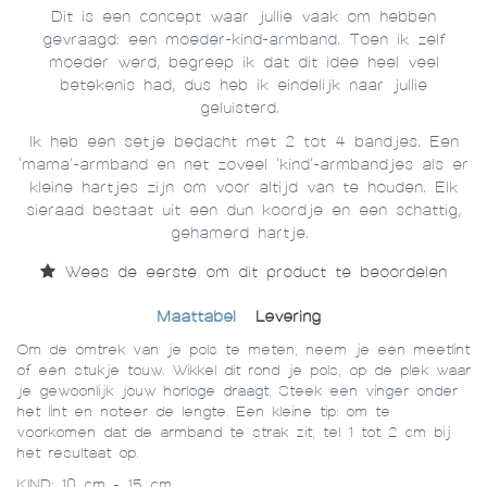
Dit is een concept waar jullie vaak om hebben
gevraagd: een moeder-kind-armband. Toen ik zelf
moeder werd, begreep ik dat dit idee heel veel
betekenis had, dus heb ik eindelijk naar jullie
geluisterd.
Ik heb een setje bedacht met 2 tot 4 bandjes. Een
‘mama’-armband en net zoveel ‘kind’-armbandjes als er
kleine hartjes zijn om voor altijd van te houden. Elk
sieraad bestaat uit een dun koordje en een schattig,
gehamerd hartje.
Wees de eerste om dit product te beoordelen
Maattabel
Levering
Om de omtrek van je pols te meten, neem je een meetlint
of een stukje touw. Wikkel dit rond je pols, op de plek waar
je gewoonlijk jouw horloge draagt. Steek een vinger onder
het lint en noteer de lengte. Een kleine tip: om te
voorkomen dat de armband te strak zit, tel 1 tot 2 cm bij
het resultaat op.
KIND: 10 cm - 15 cm