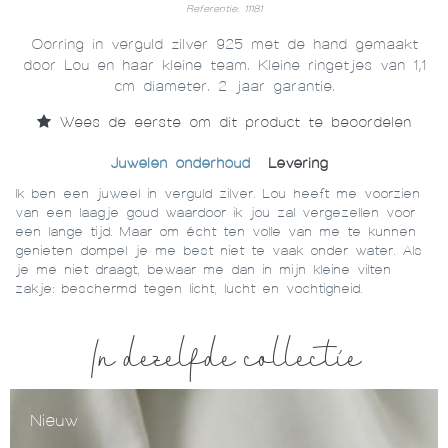
Referentie: 11181
Oorring in verguld zilver 925 met de hand gemaakt
door Lou en haar kleine team. Kleine ringetjes van 1,1
cm diameter. 2 jaar garantie.
Wees de eerste om dit product te beoordelen
Juwelen onderhoud
Levering
Ik ben een juweel in verguld zilver. Lou heeft me voorzien
van een laagje goud waardoor ik jou zal vergezellen voor
een lange tijd. Maar om écht ten volle van me te kunnen
genieten dompel je me best niet te vaak onder water. Als
je me niet draagt, bewaar me dan in mijn kleine vilten
zakje: beschermd tegen licht, lucht en vochtigheid.
In dezelfde collectie
Nieuw