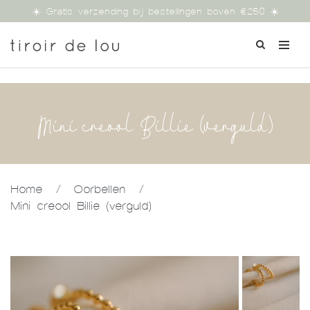
☀️ Gratis verzending bij bestellingen boven €250 ☀️
Mini creool Billie (verguld)
Home
/
Oorbellen
/
Mini creool Billie (verguld)