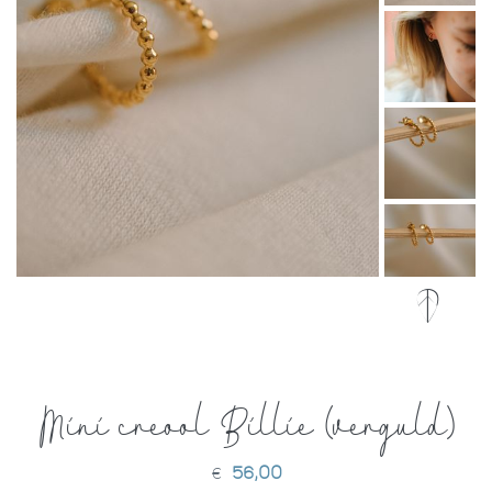
Mini creool Billie (verguld)
56,00
€