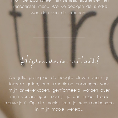
Tiroir de Lou is een artisanaal, authentiek en
transparant merk. We verdedigen de sterke
waarden van de ambacht.
Blijven we in contact?
Als jullie graag op de hoogte blijven van mijn
laatste grillen, een uitnodiging ontvangen voor
mijn privéverkopen, geïnformeerd worden over
mijn verrassingen, schrijf je dan in op "Lou's
nieuwtjes". Op die manier kan je wat rondneuzen
in mijn mooie wereld...