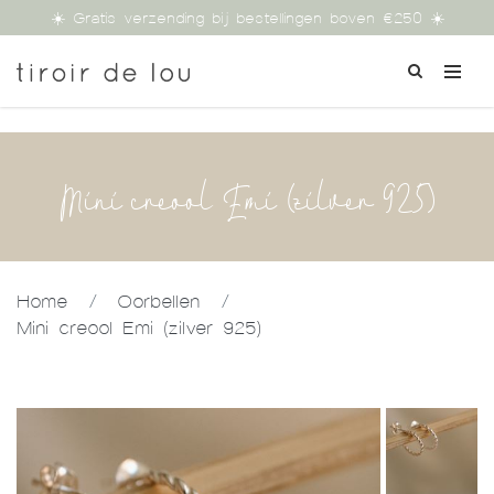
☀️ Gratis verzending bij bestellingen boven €250 ☀️
Mini creool Emi (zilver 925)
Home
/
Oorbellen
/
Mini creool Emi (zilver 925)