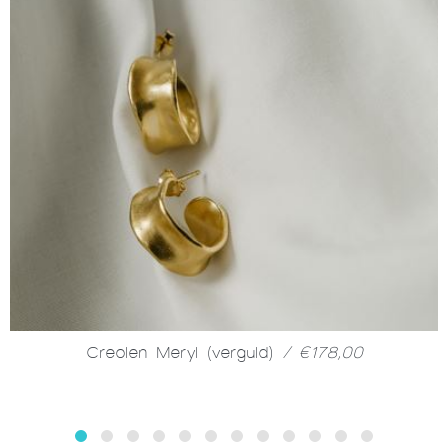
Creolen Meryl (verguld)
/ €178,00