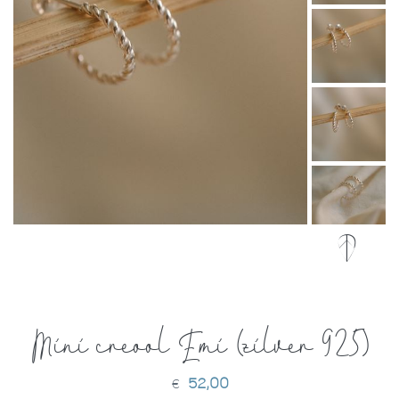
Mini creool Emi (zilver 925)
52,00
€