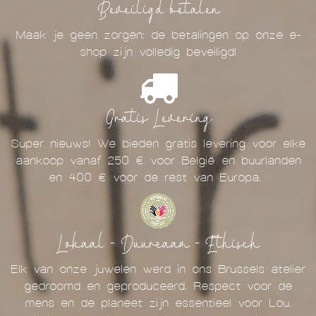
Beveiligd betalen
Maak je geen zorgen: de betalingen op onze e-
shop zijn volledig beveiligd!
Gratis Levering
Super nieuws! We bieden gratis levering voor elke
aankoop vanaf 250 € voor België en buurlanden
en 400 € voor de rest van Europa.
Lokaal - Duurzaam - Ethisch
Elk van onze juwelen werd in ons Brussels atelier
gedroomd en geproduceerd. Respect voor de
mens en de planeet zijn essentieel voor Lou.