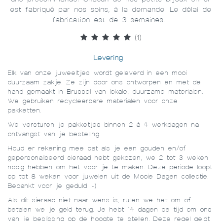
est fabriqué par nos soins, à la demande. Le délai de
fabrication est de 3 semaines.
(1)
Levering
Elk van onze juweeltjes wordt geleverd in een mooi
duurzaam zakje. Ze zijn door ons ontworpen en met de
hand gemaakt in Brussel van lokale, duurzame materialen.
We gebruiken recycleerbare materialen voor onze
pakketten.
We versturen je pakketjes binnen 2 à 4 werkdagen na
ontvangst van je bestelling.
Houd er rekening mee dat als je een gouden en/of
gepersonaliseerd sieraad hebt gekozen, we 2 tot 3 weken
nodig hebben om het voor je te maken. Deze periode loopt
op tot 8 weken voor juwelen uit de Mooie Dagen collectie.
Bedankt voor je geduld :-)
Als dit sieraad niet naar wens is, ruilen we het om of
betalen we je geld terug. Je hebt 14 dagen de tijd om ons
van je beslissing op de hoogte te stellen. Deze regel geldt