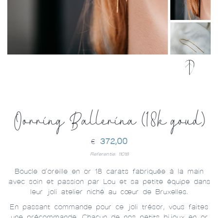
Oorring Ballerina (18k goud)
372,00
€
Referentie: 11018
Boucle d'oreille en or 18 carats fabriquée à la main
avec soin et passion par Lou et sa petite équipe dans
leur joli atelier niché au cœur de Bruxelles.
En passant commande pour ce joli trésor, vous faites
une précommande. Chacun de nos petits bijoux en or