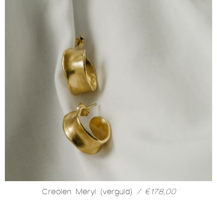
Creolen Meryl (verguld)
/ €178,00