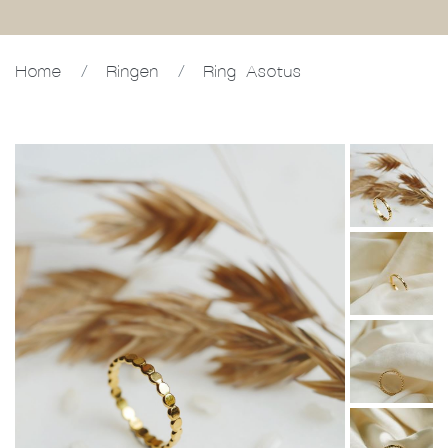
Home
/
Ringen
/
Ring Asotus