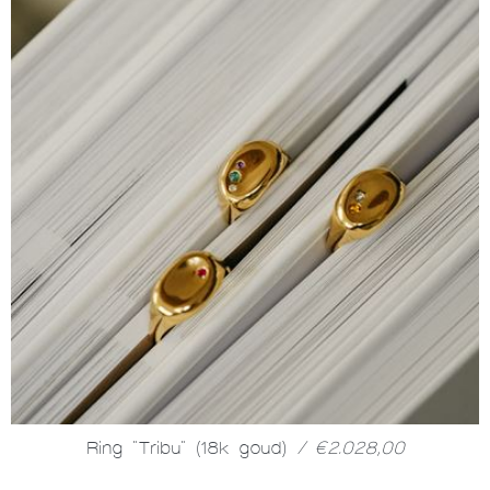
Ring "Tribu" (18k goud)
/ €2.028,00