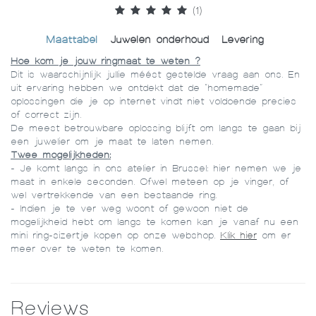
(1)
Maattabel
Juwelen onderhoud
Levering
Hoe kom je jouw ringmaat te weten ?
Dit is waarschijnlijk jullie méést gestelde vraag aan ons. En
uit ervaring hebben we ontdekt dat de “homemade”
oplossingen die je op internet vindt niet voldoende precies
of correct zijn.
De meest betrouwbare oplossing blijft om langs te gaan bij
een juwelier om je maat te laten nemen.
Twee mogelijkheden:
- Je komt langs in ons atelier in Brussel: hier nemen we je
maat in enkele seconden. Ofwel meteen op je vinger, of
wel vertrekkende van een bestaande ring.
- Indien je te ver weg woont of gewoon niet de
mogelijkheid hebt om langs te komen kan je vanaf nu een
mini ring-sizertje kopen op onze webshop.
Klik hier
om er
meer over te weten te komen.
Reviews