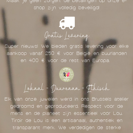
Maak je geen zorgen: de betalingen op onze e-
shop zijn volledig beveiligd!
Gratis Levering
Super nieuws! We bieden gratis levering voor elke
aankoop vanaf 250 € voor België en buurlanden
en 400 € voor de rest van Europa.
Lokaal - Duurzaam - Ethisch
Elk van onze juwelen werd in ons Brussels atelier
gedroomd en geproduceerd. Respect voor de
mens en de planeet zijn essentieel voor Lou.
Tiroir de Lou is een artisanaal, authentiek en
transparant merk. We verdedigen de sterke