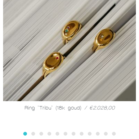
Ring "Tribu" (18k goud)
/ €2.028,00