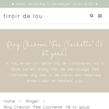
☀️ Gratis verzending bij bestellingen boven €250 ☀️
Ring Chevron "Fée Clochette" (18
kt goud)
"Ik hou ervan om deze ring te combineren. Als ik
deze samen draag met de eenvoudige Fée
Clochette ring, heb ik de indruk iets helemaal
anders aan te hebben!" Lou
Home
/
Ringen
/
Ring Chevron "Fée Clochette" (18 kt goud)