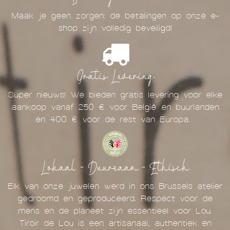
Maak je geen zorgen: de betalingen op onze e-
shop zijn volledig beveiligd!
Gratis Levering
Super nieuws! We bieden gratis levering voor elke
aankoop vanaf 250 € voor België en buurlanden
en 400 € voor de rest van Europa.
Lokaal - Duurzaam - Ethisch
Elk van onze juwelen werd in ons Brussels atelier
gedroomd en geproduceerd. Respect voor de
mens en de planeet zijn essentieel voor Lou.
Tiroir de Lou is een artisanaal, authentiek en