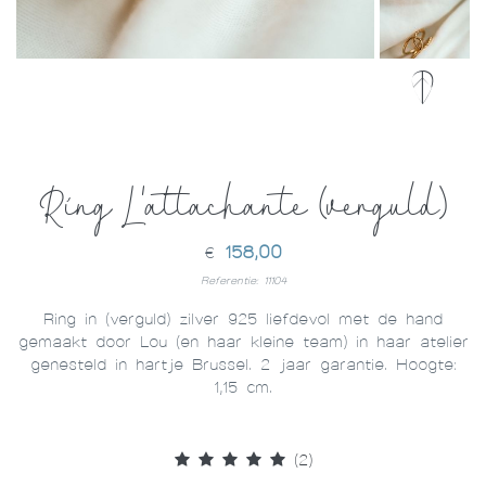
Ring L'attachante (verguld)
158,00
€
Referentie: 11104
Ring in (verguld) zilver 925 liefdevol met de hand
gemaakt door Lou (en haar kleine team) in haar atelier
genesteld in hartje Brussel. 2 jaar garantie. Hoogte:
1,15 cm.
(2)