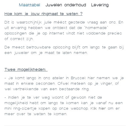
Maattabel
Juwelen onderhoud
Levering
Hoe kom je jouw ringmaat te weten ?
Dit is waarschijnlijk jullie méést gestelde vraag aan ons. En
uit ervaring hebben we ontdekt dat de “homemade”
oplossingen die je op internet vindt niet voldoende precies
of correct zijn.
De meest betrouwbare oplossing blijft om langs te gaan bij
een juwelier om je maat te laten nemen.
Twee mogelijkheden:
- Je komt langs in ons atelier in Brussel: hier nemen we je
maat in enkele seconden. Ofwel meteen op je vinger, of
wel vertrekkende van een bestaande ring.
- Indien je te ver weg woont of gewoon niet de
mogelijkheid hebt om langs te komen kan je vanaf nu een
mini ring-sizertje kopen op onze webshop.
Klik hier
om er
meer over te weten te komen.