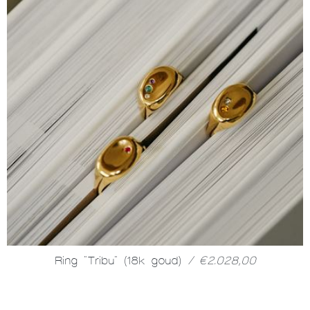
Ring "Tribu" (18k goud)
/ €2.028,00