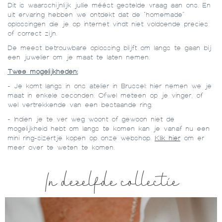
Dit is waarschijnlijk jullie méést gestelde vraag aan ons. En
uit ervaring hebben we ontdekt dat de “homemade”
oplossingen die je op internet vindt niet voldoende precies
of correct zijn.
De meest betrouwbare oplossing blijft om langs te gaan bij
een juwelier om je maat te laten nemen.
Twee mogelijkheden:
- Je komt langs in ons atelier in Brussel: hier nemen we je
maat in enkele seconden. Ofwel meteen op je vinger, of
wel vertrekkende van een bestaande ring.
- Indien je te ver weg woont of gewoon niet de
mogelijkheid hebt om langs te komen kan je vanaf nu een
mini ring-sizertje kopen op onze webshop.
Klik hier
om er
meer over te weten te komen.
In dezelfde collectie