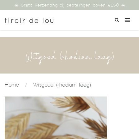
☀️ Gratis verzending bij bestellingen boven €250 ☀️
Witgoud (rhodium laag)
Home
/
Witgoud (rhodium laag)