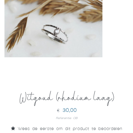
Witgoud (rhodium laag)
30,00
€
Referentie: OB
Wees de eerste om dit product te beoordelen