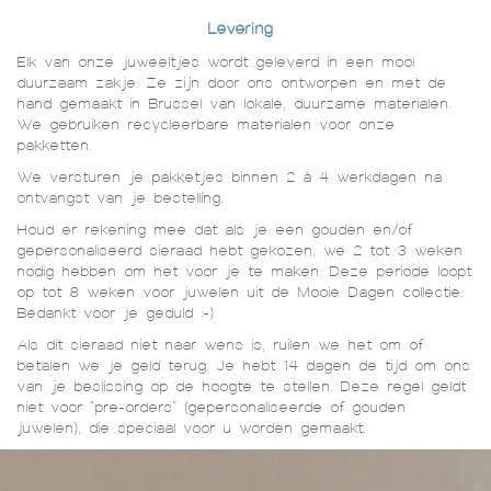
Levering
Elk van onze juweeltjes wordt geleverd in een mooi
duurzaam zakje. Ze zijn door ons ontworpen en met de
hand gemaakt in Brussel van lokale, duurzame materialen.
We gebruiken recycleerbare materialen voor onze
pakketten.
We versturen je pakketjes binnen 2 à 4 werkdagen na
ontvangst van je bestelling.
Houd er rekening mee dat als je een gouden en/of
gepersonaliseerd sieraad hebt gekozen, we 2 tot 3 weken
nodig hebben om het voor je te maken. Deze periode loopt
op tot 8 weken voor juwelen uit de Mooie Dagen collectie.
Bedankt voor je geduld :-)
Als dit sieraad niet naar wens is, ruilen we het om of
betalen we je geld terug. Je hebt 14 dagen de tijd om ons
van je beslissing op de hoogte te stellen. Deze regel geldt
niet voor “pre-orders” (gepersonaliseerde of gouden
juwelen), die speciaal voor u worden gemaakt.