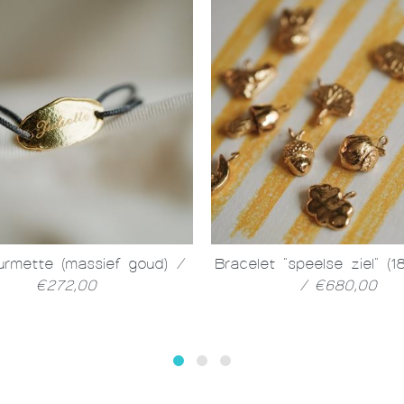
rmette (massief goud)
/
Bracelet "speelse ziel" (1
€272,00
/ €680,00