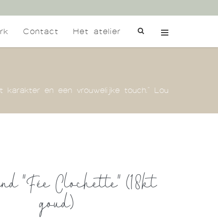
rk
Contact
Het atelier
t karakter en een vrouwelijke touch." Lou
d "Fée Clochette" (18kt
goud)