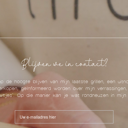
Blijven we in contact?
op de hoogte blijven van mijn laatste grillen, een uit
erkopen, geïnformeerd worden over mijn verrassingen, 
wtjes". Op die manier kan je wat rondneuzen in mijn 