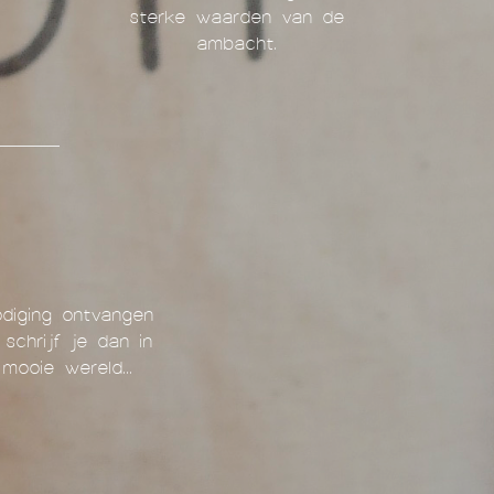
sterke waarden van de
ambacht.
nodiging ontvangen
schrijf je dan in
mooie wereld...