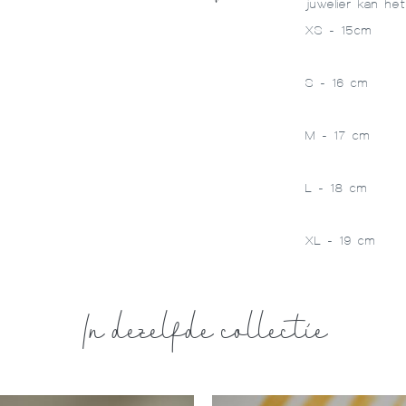
juwelier kan he
XS - 15cm
S - 16 cm
M - 17 cm
L - 18 cm
XL - 19 cm
In dezelfde collectie