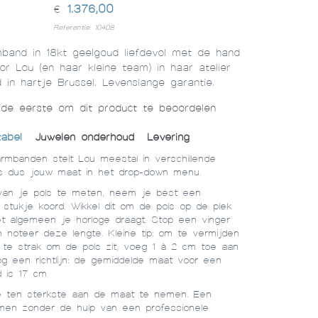
1.376,00
€
Referentie: 10408
band in 18kt geelgoud liefdevol met de hand
r Lou (en haar kleine team) in haar atelier
 in hartje Brussel. Levenslange garantie.
e eerste om dit product te beoordelen
abel
Juwelen onderhoud
Levering
mbanden stelt Lou meestal in verschillende
es dus jouw maat in het drop-down menu.
an je pols te meten, neem je best een
 stukje koord. Wikkel dit om de pols op de plek
t algemeen je horloge draagt. Stop een vinger
n noteer deze lengte. Kleine tip: om te vermijden
te strak om de pols zit, voeg 1 à 2 cm toe aan
og een richtlijn: de gemiddelde maat voor een
 is 17 cm.
je ten sterkste aan de maat te nemen. Een
men zonder de hulp van een professionele