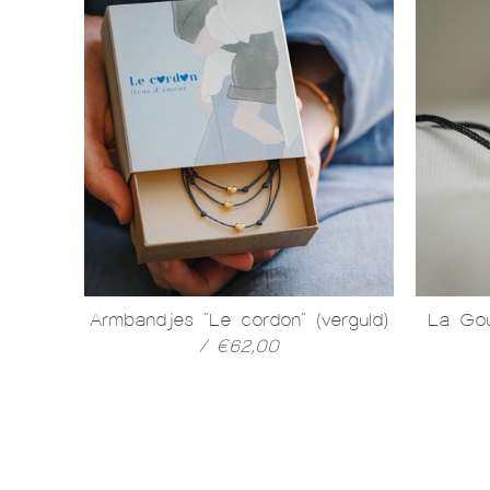
€88,00
Armbandjes "Le cordon" (verguld)
La Gou
/ €62,00