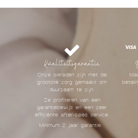
Kwaliteitsgarantie
Onze sieraden zijn met de
Maa
grootste zorg gemaakt om
betal
duurzaam te zijn.
Ze profiteren van een
garantiebewijs en een zeer
efficiënte after-sales service.
Minimum 2 jaar garantie.