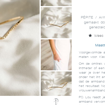
PÉPITE / Arm
gemaakt doo
genesteld
Wees d
Maatt
Voorgevormde ar
maten voor. Ki
Om de omtrek v
lintmeter of een
waar je over he
onder het lint e
dat de armband 
het resultaat. N
vrouwenarmband
PS: Lou raadt 
armband vervor