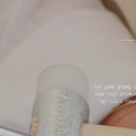
Als jullie graag 
voor mijn privév
op "Lou's nieu