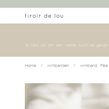
"Ik had zin om een kleine twist te geven
Home
/
Armbanden
/
Armband "Fée 