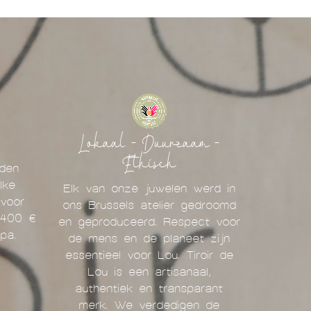
Lokaal - Duurzaam -
Ethisch
den
lke
Elk van onze juwelen werd in
voor
ons Brussels atelier gedroomd
 400 €
en geproduceerd. Respect voor
opa.
de mens en de planeet zijn
essentieel voor Lou. Tiroir de
Lou is een artisanaal,
authentiek en transparant
merk. We verdedigen de