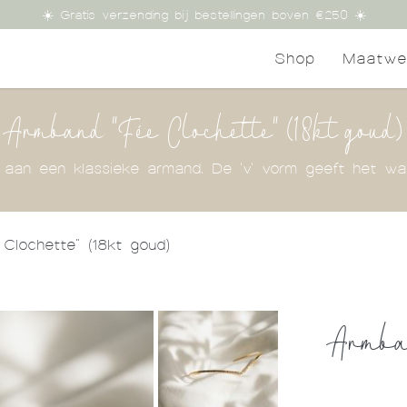
☀️ Gratis verzending bij bestellingen boven €250 ☀️
Shop
Maatwe
Armband "Fée Clochette" (18kt goud)
 aan een klassieke armand. De 'v' vorm geeft het wa
Clochette" (18kt goud)
Armban